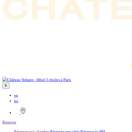
fr
en
ko
Réserver
Réserver une chambre
Réserver une table
Réserver le SPA