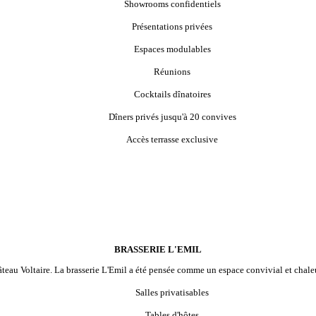
Showrooms confidentiels
Présentations privées
Espaces modulables
Réunions
Cocktails dînatoires
Dîners privés jusqu'à 20 convives
Accès terrasse exclusive
BRASSERIE L'EMIL
hâteau Voltaire. La brasserie L'Emil a été pensée comme un espace convivial et chaleu
Salles privatisables
Tables d'hôtes