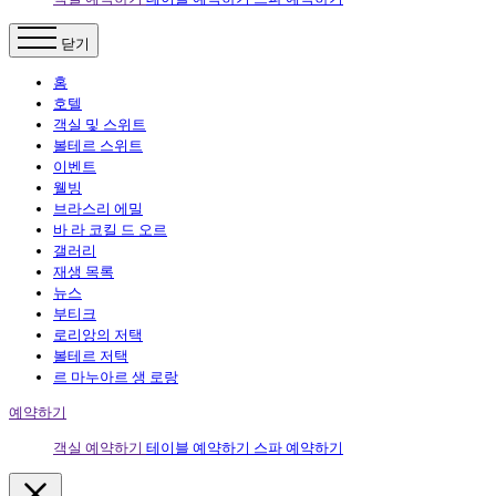
닫기
홈
호텔
객실 및 스위트
볼테르 스위트
이벤트
웰빙
브라스리 에밀
바 라 코킬 드 오르
갤러리
재생 목록
뉴스
부티크
로리앙의 저택
볼테르 저택
르 마누아르 생 로랑
예약하기
객실 예약하기
테이블 예약하기
스파 예약하기