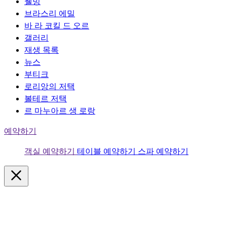
웰빙
브라스리 에밀
바 라 코킬 드 오르
갤러리
재생 목록
뉴스
부티크
로리앙의 저택
볼테르 저택
르 마누아르 생 로랑
예약하기
객실 예약하기
테이블 예약하기
스파 예약하기