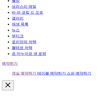
웰빙
브라스리 에밀
바 라 코킬 드 오르
갤러리
재생 목록
뉴스
부티크
로리앙의 저택
볼테르 저택
르 마누아르 생 로랑
예약하기
객실 예약하기
테이블 예약하기
스파 예약하기